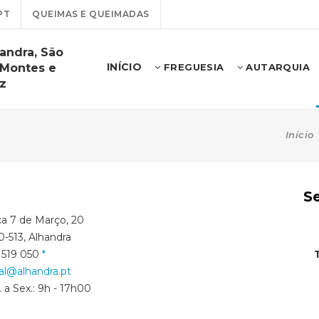
PT
QUEIMAS E QUEIMADAS
andra, São
INÍCIO
 Montes e
FREGUESIA
AUTARQUIA
z
Início
S
ça 7 de Março, 20
-513, Alhandra
 519 050
al@alhandra.pt
 a Sex.: 9h - 17h00