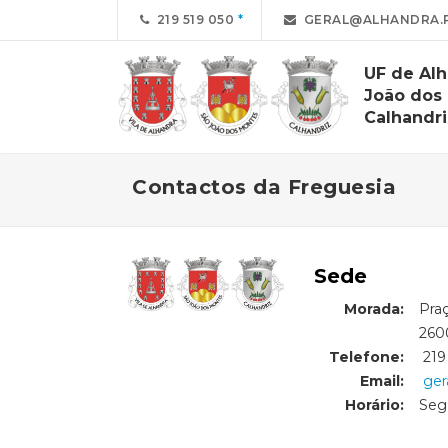
219 519 050
GERAL@ALHANDRA.
UF de Alh
João dos
Calhandri
Contactos da Freguesia
Sede
Morada:
Pra
Morada:
2600
Telefone:
219
Email:
ger
Horário:
Seg.