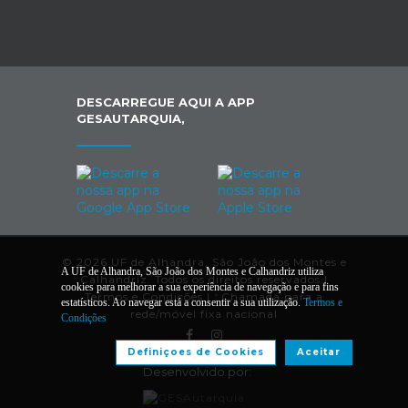
DESCARREGUE AQUI A APP
GESAUTARQUIA,
© 2026 UF de Alhandra, São João dos Montes e
A UF de Alhandra, São João dos Montes e Calhandriz utiliza
Calhandriz. Todos os direitos reservados |
cookies para melhorar a sua experiência de navegação e para fins
Termos e Condições
|
*
Chamada para a
estatísticos. Ao navegar está a consentir a sua utilização.
Termos e
rede/móvel fixa nacional
Condições
Definiçoes de Cookies
Aceitar
Desenvolvido por: