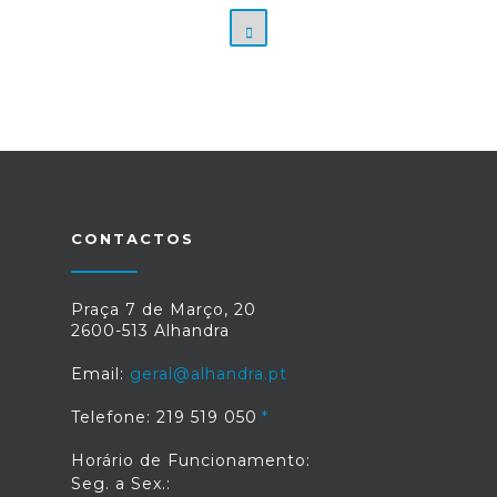
25
1
0.1
true
true
true
false
false
true
false
CONTACTOS
/ficheiros/fic96_1649091825.jpg
2
single
Praça 7 de Março, 20
2600-513 Alhandra
Email:
geral@alhandra.pt
Telefone: 219 519 050
Horário de Funcionamento:
Seg. a Sex.: