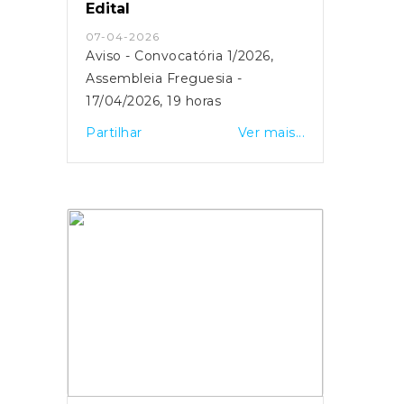
Edital
Estuário do Tejo, e apelamos à
participação da população, no
07-04-2026
próximo dia 14 de Março, pelas
Aviso - Convocatória 1/2026,
11h00 à porta do Hospital de
Assembleia Freguesia -
Vila Franca de Xira.
17/04/2026, 19 horas
Partilhar
Ver mais...