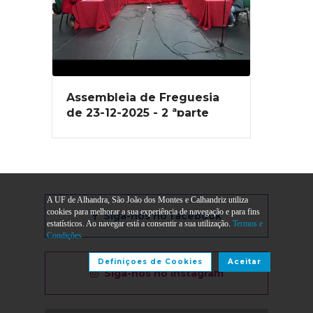
Assembleia de Freguesia
de 23-12-2025 - 2 ªparte
A UF de Alhandra, São João dos Montes e Calhandriz utiliza
cookies para melhorar a sua experiência de navegação e para fins
Siga-nos no facebook
estatísticos. Ao navegar está a consentir a sua utilização.
Termos e
Condições
Definiçoes de Cookies
Aceitar
Siga-nos no instagram