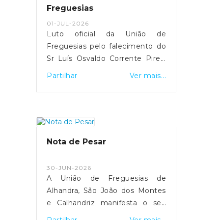
Freguesias
01-JUL-2026
Luto oficial da União de
Freguesias pelo falecimento do
Sr Luís Osvaldo Corrente Pires,
Presidente da Assembleia da
Partilhar
Ver mais...
União de Freguesias de
Alhandra, São João dos Montes
e Calhandriz
Nota de Pesar
30-JUN-2026
A União de Freguesias de
Alhandra, São João dos Montes
e Calhandriz manifesta o seu
mais profundo pesar pelo